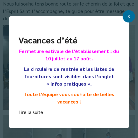
Nous lui souhaitons bonne route sur le chemin de la foi et que
l’Esprit Saint t’accompagne, te guide pour être messagère
X
de l’Evangile.
Vacances d’été
Fermeture estivale de l’établissement : du
10 juillet au 17 août.
La circulaire de rentrée et les listes de
fournitures sont visibles dans l’onglet
« Infos pratiques ».
Toute l’équipe vous souhaite de belles
vacances !
Lire la suite