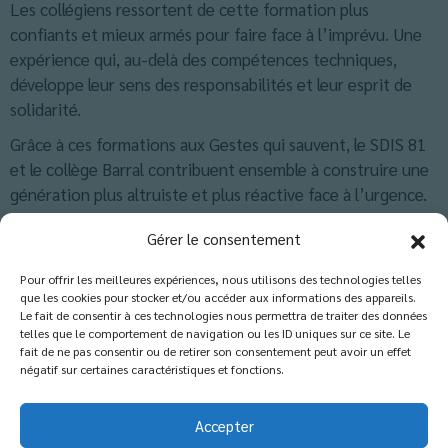
Les collégiens ressortent de cette formation plus
confiants et mieux armés pour faire face à l’imprévu. Une
expérience qui, au-delà des compétences techniques,
développe leur sens des responsabilités et leur esprit de
solidarité.
Grâce à ces formations aux Gestes qui sauvent, le SDIS 81
et le collège Barral contribuent ensemble à construire une
génération plus altruiste et plus réactive face à l’urgence.
Classés dans :
Actus Cinquième
,
Blog
Gérer le consentement
Pour offrir les meilleures expériences, nous utilisons des technologies telles
que les cookies pour stocker et/ou accéder aux informations des appareils.
Les commentaires sont fermés.
Le fait de consentir à ces technologies nous permettra de traiter des données
telles que le comportement de navigation ou les ID uniques sur ce site. Le
fait de ne pas consentir ou de retirer son consentement peut avoir un effet
négatif sur certaines caractéristiques et fonctions.
Accepter