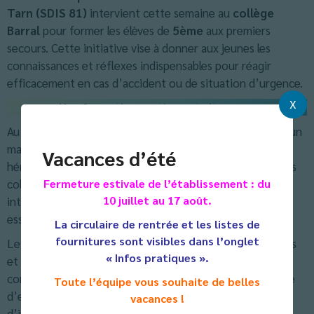
Tarn (SDIS 81)
intervient cette semaine au
collège
Barral
pour former les élèves de
5ème
aux premiers
secours. Cette initiative vise à donner aux jeunes les
connaissances et réflexes indispensables pour réagir
efficacement en cas d’accident ou de situation d’urgence.
X
Une formation pratique et citoyenne
Au programme : apprendre à alerter les secours, réaliser un
massage cardiaque, utiliser un défibrillateur et gérer une
Vacances d’été
hémorragie. Encadrés par des pompiers expérimentés, les
collégiens bénéficient d’ateliers pratiques, rythmés et
Fermeture estivale de l’établissement : du
10 juillet au 17 août.
interactifs qui leur permettent de s’initier aux gestes
essentiels à adopter.
La circulaire de rentrée et les listes de
fournitures sont visibles dans l’onglet
Les élèves participent activement, tour à tour sauveteurs
« Infos pratiques ».
et victimes lors de mises en situation, afin de mieux
comprendre les enjeux de chaque geste. L’objectif : faire
Toute l’équipe vous souhaite de belles
d’eux des citoyens responsables et solidaires, capables
vacances !
d’intervenir efficacement en cas d’accident.