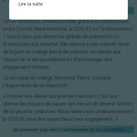
Lire la suite
Un partenariat précieux pour la sécurité de tous
Cette formation, rendue possible grâce à la collaboration
entre Conseil départemental, le SDIS 81 et l’établissement,
s’inscrit dans une démarche globale de prévention et
d’éducation à la sécurité. Elle répond à une volonté forte
de la part du collège Barral de préparer ses élèves aux
risques de la vie quotidienne et d’encourager leur
engagement citoyen.
Le principal du collège, Monsieur Pérez, souligne
l’importance de ce dispositif :
« Former nos élèves aux premiers secours, c’est leur
donner les moyens de sauver des vies et de devenir acteurs
de la sécurité collective. Nous remercions chaleureusement
le SDIS 81 pour leur expertise et leur engagement. »
Un premier pas vers l’autonomie et la solidarité