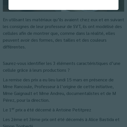
En utilisant les matériaux qu’ils avaient chez eux et en suivant
les consignes de leur professeur de SVT, ils ont modélisé des
cellules afin de montrer que, comme dans la réalité, elles
peuvent avoir des formes, des tailles et des couleurs
différentes.
Saurez-vous identifier les 3 éléments caractéristiques d’une
cellule grâce à leurs productions ?
La remise des prix a eu lieu lundi 15 mars en présence de
Mme Rancoule, Professeur à l’origine de cette initiative,
Mme Gaignault et Mme Andreu, documentalistes et de M
Pérez, pour la direction.
er
Le 1
prix a été décerné à Antoine Petitprez
Les 2ème et 3ème prix ont été décernés à Alice Bastida et
Simon Togbedji.