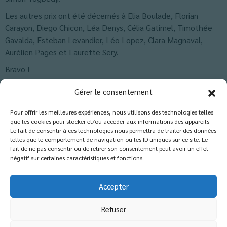
Les autres prix ont été décernés à Elia Boulade, Florian
Carayon, Diego Chicon, Léa Denys, Célia Gatimel, Timothée
Gavalda, Esteban Levandier, Léo Lopez, Clara Magnaval,
Aurélien Pages et Laurette Sery.
Bravo !
Classés dans :
Actus Sixième
,
Actus-Collège
,
Blog
Gérer le consentement
Pour offrir les meilleures expériences, nous utilisons des technologies telles
que les cookies pour stocker et/ou accéder aux informations des appareils.
Les commentaires sont fermés.
Le fait de consentir à ces technologies nous permettra de traiter des données
telles que le comportement de navigation ou les ID uniques sur ce site. Le
fait de ne pas consentir ou de retirer son consentement peut avoir un effet
négatif sur certaines caractéristiques et fonctions.
Accepter
Refuser
© 2026 Copyright - Etablissement catholique