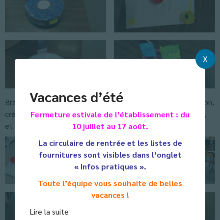
X
Vacances d’été
Bravo aux 16 élèves qui ont relevé le défi et allié imagination,
créativité et rigueur scientifique pour créer ces maquettes,
Fermeture estivale de l’établissement : du
et merci à tous d’avoir voté !
10 juillet au 17 août.
La circulaire de rentrée et les listes de
fournitures sont visibles dans l’onglet
« Infos pratiques ».
Toute l’équipe vous souhaite de belles
vacances !
Lire la suite