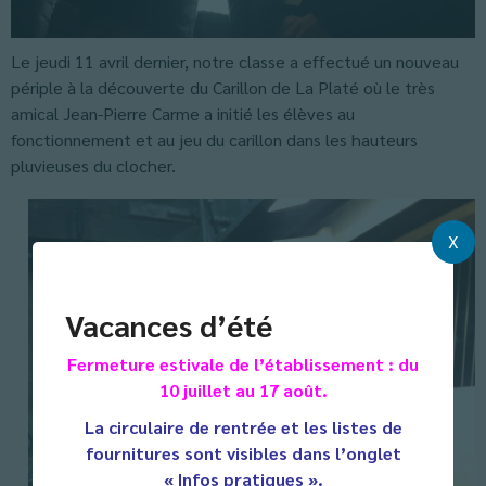
Le jeudi 11 avril dernier, notre classe a effectué un nouveau
périple à la découverte du Carillon de La Platé où le très
amical Jean-Pierre Carme a initié les élèves au
fonctionnement et au jeu du carillon dans les hauteurs
pluvieuses du clocher.
X
Vacances d’été
Fermeture estivale de l’établissement : du
10 juillet au 17 août.
La circulaire de rentrée et les listes de
fournitures sont visibles dans l’onglet
« Infos pratiques ».