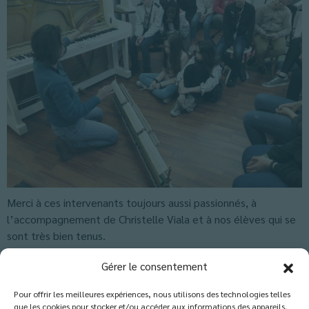
Merci à ces intervenants toujours aussi passionnés, à
l’accompagnement de Christelle Viala et à nos élèves qui se
sont très bien tenus.
Classés dans :
Actus Sixième
,
Actus-Collège
,
Blog
Gérer le consentement
Pour offrir les meilleures expériences, nous utilisons des technologies telles
que les cookies pour stocker et/ou accéder aux informations des appareils.