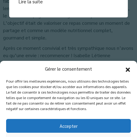
fabriqué leur pain aux céréales qu’ils ont dégusté le
Lire la suite
lendemain matin, tartiné de beurre, de miel ou de confiture,
le tout accompagné d’un laitage et d’un jus de fruit.
L’objectif était de valoriser ce repas comme un moment de
partage et comme un modèle nutritionnel complet,
gourmand et simple.
Après ce moment convivial et très sympathique nous n’avons
eu qu’une envie : recommencer ! Isabelle Létienne
Classés dans :
Actus CM2
,
Actus École
Gérer le consentement
Pour offrir les meilleures expériences, nous utilisons des technologies telles
que les cookies pour stocker et/ou accéder aux informations des appareils.
Les commentaires sont fermés.
Le fait de consentir à ces technologies nous permettra de traiter des données
telles que le comportement de navigation ou les ID uniques sur ce site. Le
fait de ne pas consentir ou de retirer son consentement peut avoir un effet
négatif sur certaines caractéristiques et fonctions.
Accepter