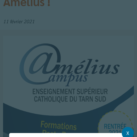
Amélius !
11 février 2021
X