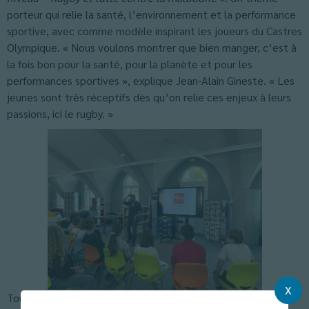
porteur qui relie la santé, l’environnement et la performance
sportive, avec comme modèle inspirant les joueurs du Castres
Olympique. « Nous voulons montrer que bien manger, c’est à
la fois bon pour la santé, pour la planète et pour les
performances sportives », explique Jean-Alain Gineste. « Les
jeunes sont très réceptifs dès qu’on relie ces enjeux à leurs
passions, ici le rugby. »
X
Tout au long de l’année, les éco-délégués mèneront une