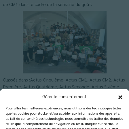
de CM1 dans le cadre de la semaine du goût.
Classés dans :
Actus Cinquième
,
Actus CM1
,
Actus CM2
,
Actus
Première
,
Actus Quatrième
,
Actus Seconde
,
Actus Sixième
,
Actus Terminale
,
Actus Troisième
,
Blog
Gérer le consentement
Pour offrir les meilleures expériences, nous utilisons des technologies telles
que les cookies pour stocker et/ou accéder aux informations des appareils.
Les commentaires sont fermés.
Le fait de consentir à ces technologies nous permettra de traiter des données
telles que le comportement de navigation ou les ID uniques sur ce site. Le
fait de ne pas consentir ou de retirer son consentement peut avoir un effet