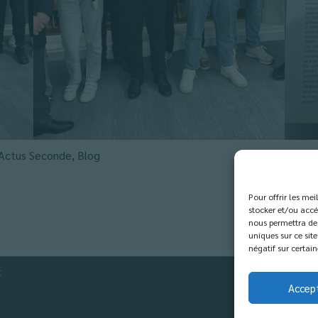
Actus Seconde
,
Blog
Pour offrir les me
stocker et/ou accé
nous permettra de 
uniques sur ce site
négatif sur certain
t
Accep