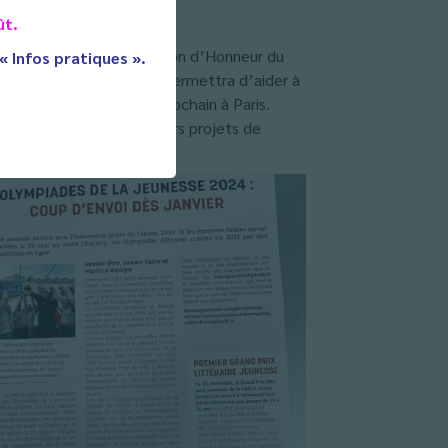
ût.
été des Membres de la Légion d’Honneur du
 « Infos pratiques ».
ur Gourgues. Ce chèque permettra d’aider à
la jeunesse le 26 mai prochain à Paris.
lle, pour ce soutien à leurs projets de