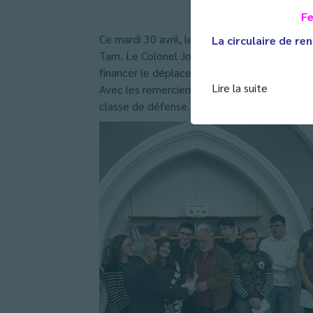
Fe
Ce mardi 30 avril, les classes de défense d
La circulaire de ren
Tarn. Le Colonel Jordan a remis, au nom de
financer le déplacement des équipes de 2de 
Lire la suite
Avec les remerciements de tous les élèves, d
classe de défense.