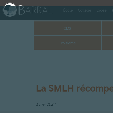
École
Collège
Lycée
Pastorale
CM2
Troisième
La SMLH récompen
1 mai 2024