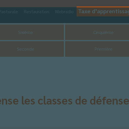
Taxe d’apprentissa
Pastorale
Restauration
Webradio
CDI
UNSS
Sixième
Cinquième
Seconde
Première
se les classes de défens