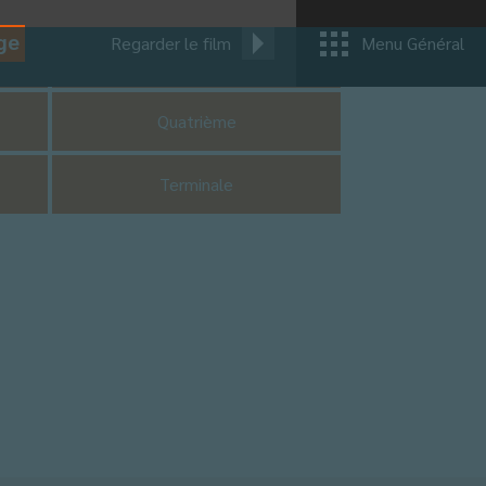
ge
Regarder le film
Menu Général
CM1
Quatrième
Terminale
e