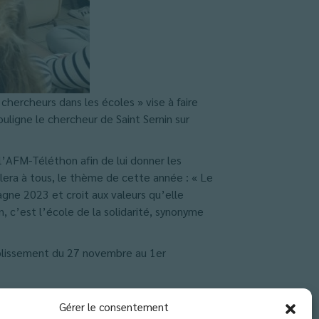
chercheurs dans les écoles » vise à faire
uligne le chercheur de Saint Sernin sur
 l’AFM-Téléthon afin de lui donner les
era à tous, le thème de cette année : « Le
gne 2023 et croit aux valeurs qu’elle
 c’est l’école de la solidarité, synonyme
ablissement du 27 novembre au 1er
Gérer le consentement