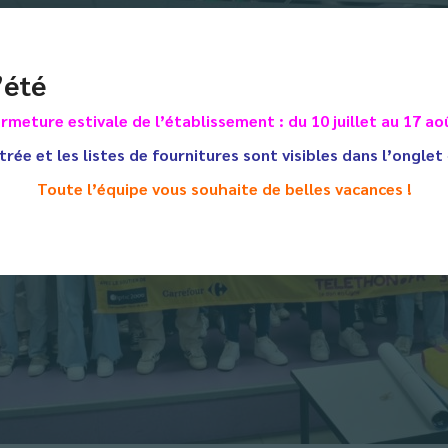
’été
rmeture estivale de l’établissement : du 10 juillet au 17 ao
trée et les listes de fournitures sont visibles dans l’onglet
Toute l’équipe vous souhaite de belles vacances !