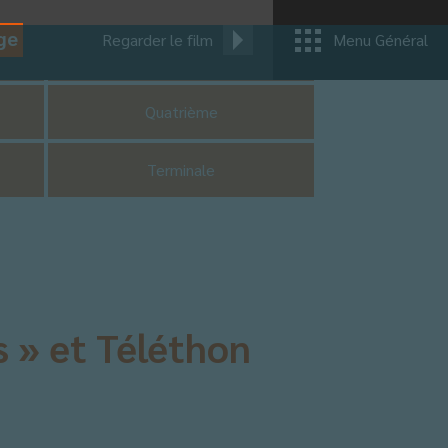
ge
Regarder le film
Menu Général
CM1
Quatrième
Terminale
s » et Téléthon