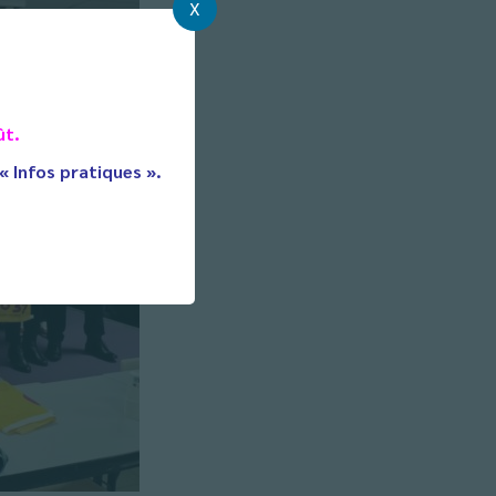
X
ût.
 « Infos pratiques ».