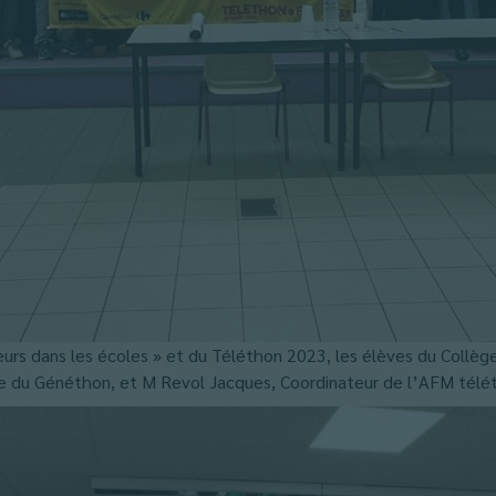
rs dans les écoles » et du Téléthon 2023, les élèves du Collège B
re du Généthon, et M Revol Jacques, Coordinateur de l’AFM télét