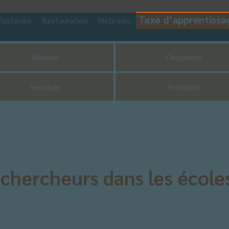
Taxe d’apprentissa
Pastorale
Restauration
Webradio
CDI
UNSS
Sixième
Cinquième
Seconde
Première
chercheurs dans les école