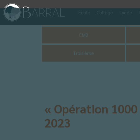
École
Collège
Lycée
Pastorale
CM2
Troisième
« Opération 1000 
2023