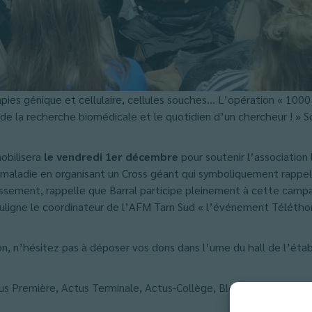
pies génique et cellulaire, cellules souches… L’opération « 1000 
de la recherche biomédicale et le quotidien d’un chercheur ! » So
mobilisera
le vendredi 1er décembre
pour soutenir l’association
maladie en organisant un Cross géant qui symboliquement rappell
ssement, rappelle que Barral participe pleinement à cette campa
ligne le coordinateur de l’AFM Tarn Sud « l’événement Téléthon,
n, n’hésitez pas à déposer vos dons dans l’urne du hall de l’ét
us Première
,
Actus Terminale
,
Actus-Collège
,
Blog