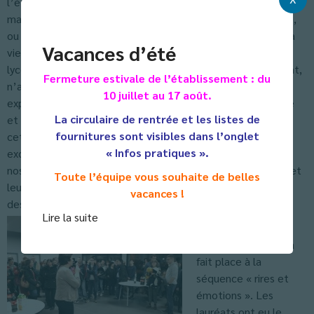
l’établissement. Les autres, « les absents », étaient
malheureusement, ou trop loin pour revenir pour une soirée,
ou excusés pour cause d’examens le lendemain ! Dur, dur, la
Vacances d’été
vie d’étudiant !Autant dire que c’est dans une Maison des
lycéens bien pleine, qu’Evelyne Blanc, chef d’établissement,
Fermeture estivale de l’établissement : du
n’a pas manqué de les remercier de leur présence, en
10 juillet au 17 août.
exprimant, non sans une certaine émotion, à la fois sa fierté
La circulaire de rentrée et les listes de
et sa satisfaction au vu des bons résultats obtenus, encore
fournitures sont visibles dans l’onglet
cette année par l’établissement. « Un bon cru » s’est elle
« Infos pratiques ».
exclamée lors de son discours. Non sans une certaine
nostalgie, elle leur a également souhaité « une belle vie » et
Toute l’équipe vous souhaite de belles
leur a rappelé au passage, qu’ils faisaient désormais partie
vacances !
des « anciens » de la grande famille barralienne.
Lire la suite
Après ces quelques
mots d’accueil, on a
fait place à la
séquence « rires et
émotions ». Les
lauréats ont eu le