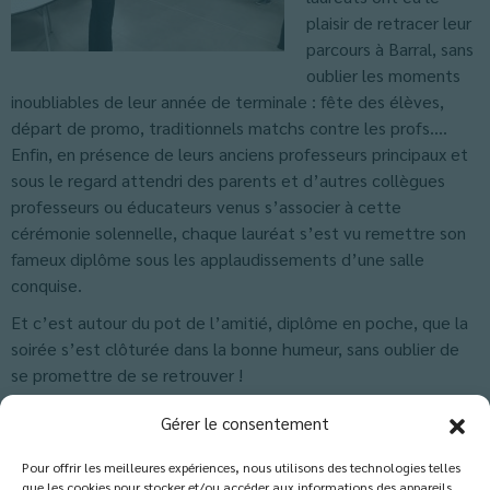
plaisir de retracer leur
parcours à Barral, sans
oublier les moments
inoubliables de leur année de terminale : fête des élèves,
départ de promo, traditionnels matchs contre les profs….
Enfin, en présence de leurs anciens professeurs principaux et
sous le regard attendri des parents et d’autres collègues
professeurs ou éducateurs venus s’associer à cette
cérémonie solennelle, chaque lauréat s’est vu remettre son
fameux diplôme sous les applaudissements d’une salle
conquise.
Et c’est autour du pot de l’amitié, diplôme en poche, que la
soirée s’est clôturée dans la bonne humeur, sans oublier de
se promettre de se retrouver !
Classés dans :
Actus Lycée
,
Actus Terminale
,
Blog
Gérer le consentement
Pour offrir les meilleures expériences, nous utilisons des technologies telles
que les cookies pour stocker et/ou accéder aux informations des appareils.