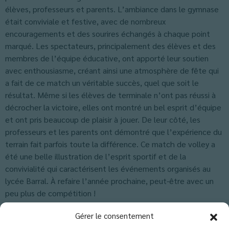
élèves, professeurs et parents. L’ambiance dans le gymnase
était conviviale et festive, avec de nombreux
encouragements et des sourires échangés à chaque point
marqué. Les spectateurs, principalement des élèves et des
membres de l’équipe éducative, ont apporté leur soutien
avec enthousiasme, créant ainsi une atmosphère de fête qui
a fait de ce match un véritable succès, quel que soit le
résultat. Même si les élèves de terminale n’ont pas réussi à
décrocher la victoire, elles ont montré un bel esprit d’équipe
et ont pris beaucoup de plaisir à jouer. De leur côté, les
professeurs et les parents ont démontré que l’expérience du
terrain fait parfois toute la différence. Ce match de volley a
été une belle illustration de l’esprit sportif et de la
convivialité qui caractérisent les événements organisés au
lycée Barral. À refaire l’année prochaine, peut-être avec un
peu plus de compétition !
Classés dans :
Actus Lycée
,
Actus Terminale
,
Blog
Gérer le consentement