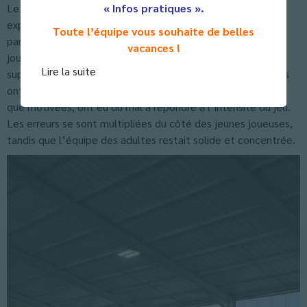
« Infos pratiques ».
Le second set a vu une nette domination des adultes. Plus
expérimentées et plus organisées, les professeurs et les
Toute l’équipe vous souhaite de belles
parents, avec l’aide précieuse de Margot Hinderschid,
vacances !
joueuse émérite de CMVBC, ont montré toute leur
Lire la suite
supériorité, prenant rapidement l’avantage. Leurs attaques
ont été plus percutantes, et les élèves de terminale, bien
que motivées, ont eu du mal à répondre à l’intensité du jeu.
Les erreurs se sont multipliées du côté des jeunes joueuses,
tandis que l’équipe des adultes restait solide et concentrée.