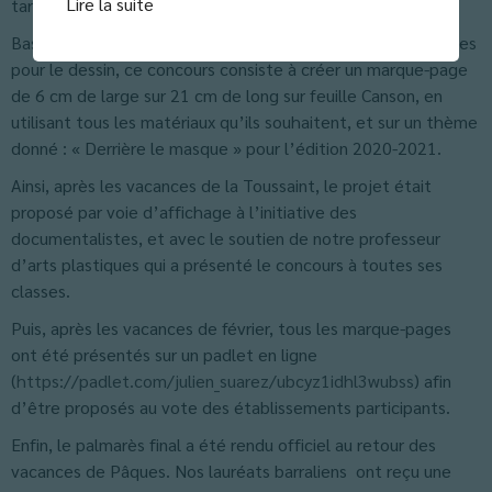
Lire la suite
tarnais.
Basé sur le volontariat, la motivation et la passion des élèves
pour le dessin, ce concours consiste à créer un marque-page
de 6 cm de large sur 21 cm de long sur feuille Canson, en
utilisant tous les matériaux qu’ils souhaitent, et sur un thème
donné : « Derrière le masque » pour l’édition 2020-2021.
Ainsi, après les vacances de la Toussaint, le projet était
proposé par voie d’affichage à l’initiative des
documentalistes, et avec le soutien de notre professeur
d’arts plastiques qui a présenté le concours à toutes ses
classes.
Puis, après les vacances de février, tous les marque-pages
ont été présentés sur un padlet en ligne
(
https://padlet.com/julien_suarez/ubcyz1idhl3wubss
) afin
d’être proposés au vote des établissements participants.
Enfin, le palmarès final a été rendu officiel au retour des
vacances de Pâques. Nos lauréats barraliens ont reçu une