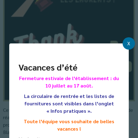
X
Vacances d’été
Fermeture estivale de l’établissement : du
10 juillet au 17 août.
La circulaire de rentrée et les listes de
fournitures sont visibles dans l’onglet
Cette année, notre établissement a participé au concours de
« Infos pratiques ».
réalisation de marque-pages organisé à l’initiative du
Toute l’équipe vous souhaite de belles
professeur documentaliste du collège Augustin Malroux à
vacances !
Blaye-les-Mines, et proposé à tous les collèges et lycées