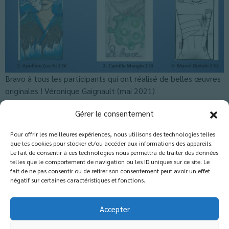
Bravo à tous les participants qui ont réalisé de belles œuvres
originales ! Véronique Gaignault (mai 2021)
Classés dans :
Actus Lycée
,
Actus-Collège
,
Blog
,
CDI
Gérer le consentement
Pour offrir les meilleures expériences, nous utilisons des technologies telles
que les cookies pour stocker et/ou accéder aux informations des appareils.
Les commentaires sont fermés.
Le fait de consentir à ces technologies nous permettra de traiter des données
telles que le comportement de navigation ou les ID uniques sur ce site. Le
fait de ne pas consentir ou de retirer son consentement peut avoir un effet
négatif sur certaines caractéristiques et fonctions.
Accepter