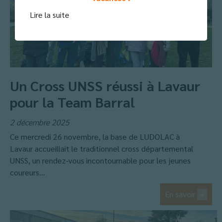
Lire la suite
Un Cross UNSS réussi à Lavaur
pour la Team Barral
2 décembre 2025
Ce mercredi 26 novembre, la base de LUDOLAC à
Lavaur accueillait le traditionnel cross départemental
UNSS, un rendez-vous incontournable pour les jeunes
coureurs...
En savoir
+