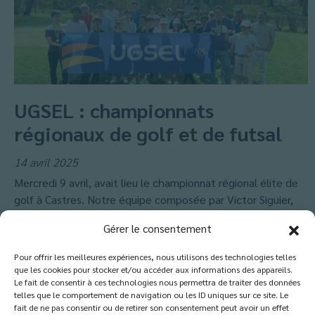
UGSEL : championnats
régionaux de golf et de futsal
14 avril 2025
Mercredi 9 avril, avait lieu le championnat régional élite de
golf à Castres. Notre équipe composée par Victor Siguier,
Paul...
Gérer le consentement
En savoir
+
Pour offrir les meilleures expériences, nous utilisons des technologies telles
que les cookies pour stocker et/ou accéder aux informations des appareils.
Le fait de consentir à ces technologies nous permettra de traiter des données
telles que le comportement de navigation ou les ID uniques sur ce site. Le
1
2
3
…
5
Suivant »
fait de ne pas consentir ou de retirer son consentement peut avoir un effet