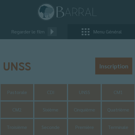
Regarder le film
Menu Général
UNSS
Inscription
Pastorale
CDI
UNSS
CM1
CM2
Sixième
Cinquième
Quatrième
Troisième
Seconde
Première
Terminale