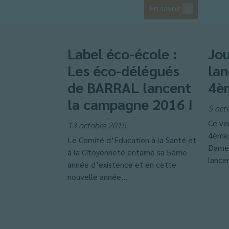
En savoir
+
Label éco-école :
Jo
Les éco-délégués
la
de BARRAL lancent
4è
la campagne 2016 !
5 oct
Ce ve
13 octobre 2015
4ème,
Le Comité d’Education à la Santé et
Dame 
à la Citoyenneté entame sa 5ème
lance
année d’existence et en cette
nouvelle année...