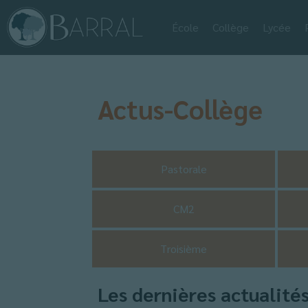
École
Collège
Lycée
Actus-Collège
Pastorale
CM2
Troisième
Les dernières actualité