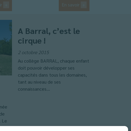
ir
+
En savoir
+
A Barral, c’est le
cirque !
2 octobre 2015
Au collège BARRAL, chaque enfant
doit pouvoir développer ses
capacités dans tous les domaines,
tant au niveau de ses
connaissances...
rnée
 de
. Le