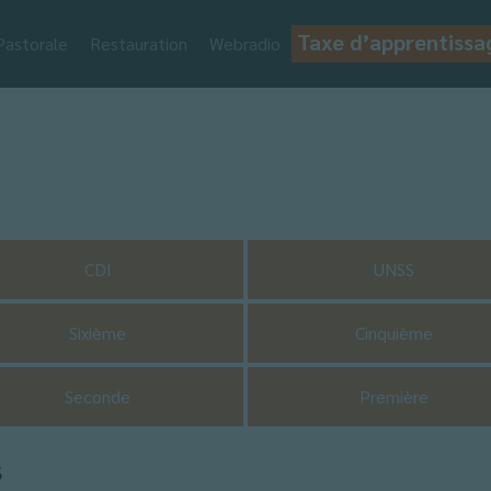
Taxe d’apprentissa
Pastorale
Restauration
Webradio
CDI
UNSS
Sixième
Cinquième
Seconde
Première
s