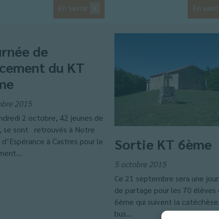
En savoir
+
En savo
urnée de
ncement du KT
me
obre 2015
ndredi 2 octobre, 42 jeunes de
 se sont retrouvés à Notre
Sortie KT 6ème
d’Espérance à Castres pour le
ment...
5 octobre 2015
Ce 21 septembre sera une jou
de partage pour les 70 élèves
6ème qui suivent la catéchèse
bus...