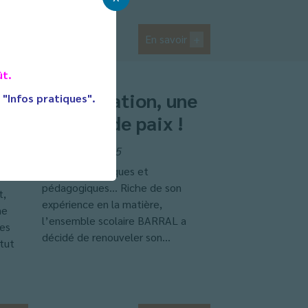
ir
+
En savoir
+
ût.
our
La médiation, une
t "Infos pratiques".
culture de paix !
14 octobre 2015
Des enjeux civiques et
pédagogiques… Riche de son
t,
expérience en la matière,
ne
l’ensemble scolaire BARRAL a
ues
décidé de renouveler son...
tut