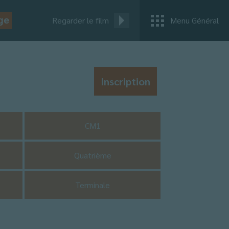
ge
Regarder le film
Menu Général
Inscription
CM1
Quatrième
Terminale