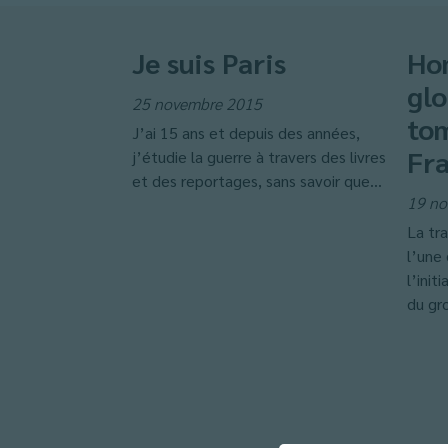
Je suis Paris
Ho
glo
25 novembre 2015
tom
J’ai 15 ans et depuis des années,
Fra
j’étudie la guerre à travers des livres
et des reportages, sans savoir que...
19 no
La tr
l’une 
l’init
du gr