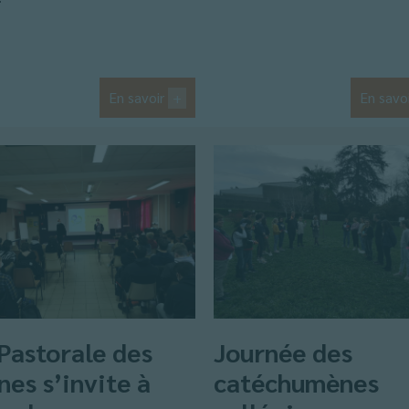
En savoir
+
En savo
Pastorale des
Journée des
nes s’invite à
catéchumènes