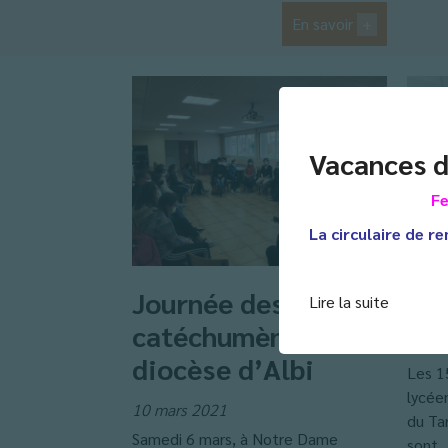
En savoir
+
Vacances d
Fe
La circulaire de re
Journée des
Ta
Lire la suite
catéchumènes du
10 ma
diocèse d’Albi
Les 15
lycée
10 mars 2021
du Ta
Samedi 6 mars, à Notre Dame
sont..