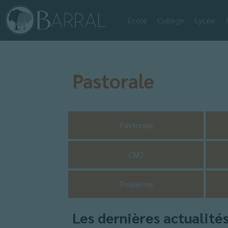
École
Collège
Lycée
Pastorale
Pastorale
CM2
Troisième
Les dernières actualité