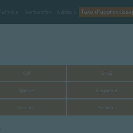
Taxe d’apprentissa
Pastorale
Restauration
Webradio
CDI
UNSS
Sixième
Cinquième
Seconde
Première
s