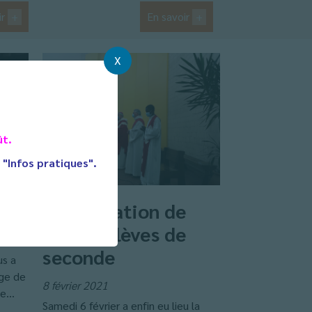
ir
+
En savoir
+
X
ût.
t "Infos pratiques".
Confirmation de
nos 23 élèves de
seconde
s a
âge de
8 février 2021
e...
Samedi 6 février a enfin eu lieu la