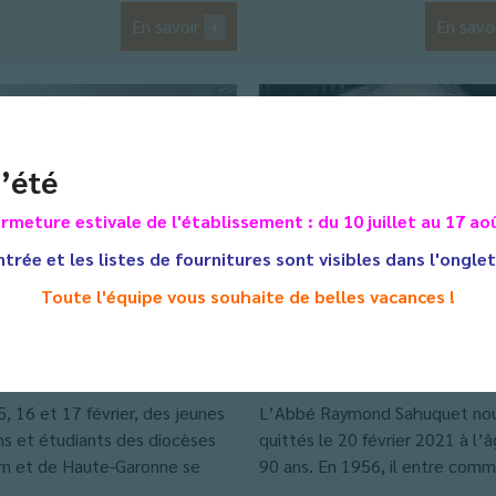
En savoir
+
En savo
’été
rmeture estivale de l'établissement : du 10 juillet au 17 ao
ntrée et les listes de fournitures sont visibles dans l'ongle
Toute l'équipe vous souhaite de belles vacances !
izé autrement…
Hommage…
rs 2021
3 mars 2021
, 16 et 17 février, des jeunes
L’Abbé Raymond Sahuquet nou
ns et étudiants des diocèses
quittés le 20 février 2021 à l’
rn et de Haute-Garonne se
90 ans. En 1956, il entre comm
.