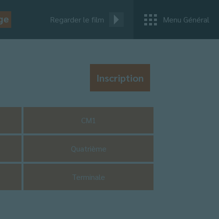
ge
Regarder le film
Menu Général
Inscription
CM1
Quatrième
Terminale